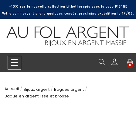
-10% sur la nouvelle collection Lithothérapie avec le code PIERRE
Votre commerçant prend quelques congés, prochaine expédition le 17/08.
Basculer
☰
0
la
navigation
Accueil
Bijoux argent
Bagues argent
Bague en argent lisse et brossé