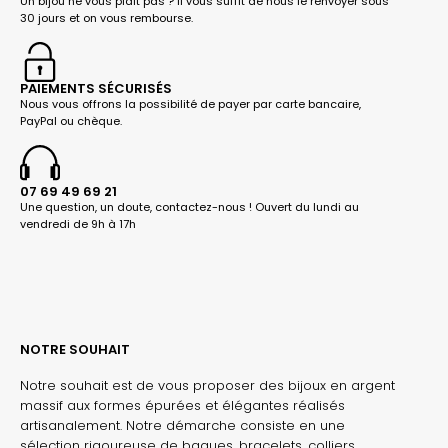
Un bijou ne vous plait pas ? Il vous suffit de nous le renvoyer sous
30 jours et on vous rembourse.
PAIEMENTS SÉCURISÉS
Nous vous offrons la possibilité de payer par carte bancaire,
PayPal ou chèque.
07 69 49 69 21
Une question, un doute, contactez-nous ! Ouvert du lundi au
vendredi de 9h à 17h
NOTRE SOUHAIT
Notre souhait est de vous proposer des bijoux en argent
massif aux formes épurées et élégantes réalisés
artisanalement. Notre démarche consiste en une
sélection rigoureuse de bagues, bracelets, colliers,