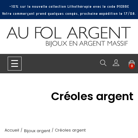
-10% sur la nouvelle collection Lithothérapie avec le code PIERRE
Votre commerçant prend quelques congés, prochaine expédition le 17/08.
Basculer
☰
0
la
navigation
Créoles argent
Accueil
Créoles argent
Bijoux argent