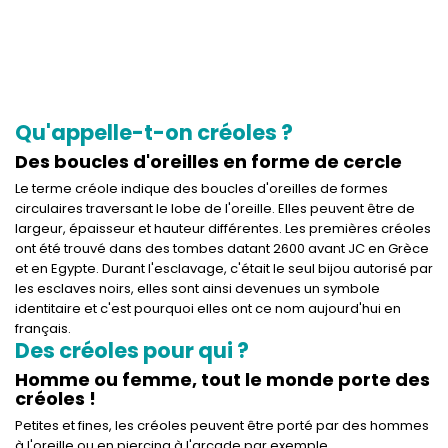
Créoles - Boucles d'oreilles
type créole en argent
Qu'appelle-t-on créoles ?
Des boucles d'oreilles en forme de cercle
Le terme créole indique des boucles d'oreilles de formes
circulaires traversant le lobe de l'oreille. Elles peuvent être de
largeur, épaisseur et hauteur différentes. Les premières créoles
ont été trouvé dans des tombes datant 2600 avant JC en Grèce
et en Egypte. Durant l'esclavage, c'était le seul bijou autorisé par
les esclaves noirs, elles sont ainsi devenues un symbole
identitaire et c'est pourquoi elles ont ce nom aujourd'hui en
français.
Des créoles pour qui ?
Homme ou femme, tout le monde porte des
créoles !
Petites et fines, les créoles peuvent être porté par des hommes
à l'oreille ou en piercing à l'arcade par exemple.