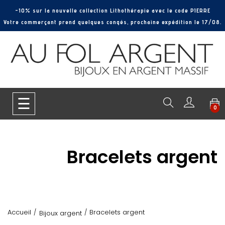
-10% sur la nouvelle collection Lithothérapie avec le code PIERRE
Votre commerçant prend quelques congés, prochaine expédition le 17/08.
Basculer
☰
0
la
navigation
Bracelets argent
Accueil
Bracelets argent
Bijoux argent