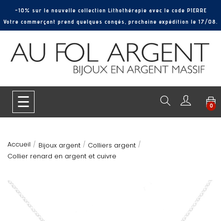
-10% sur la nouvelle collection Lithothérapie avec le code PIERRE
Votre commerçant prend quelques congés, prochaine expédition le 17/08.
Basculer
☰
0
la
navigation
Accueil
Bijoux argent
Colliers argent
Collier renard en argent et cuivre