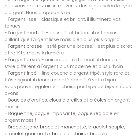
que vous pourrez ainsi trouverez des bijoux selon le type
d'argent. Nous proposons de :
- l'argent lisse - classique et brillant, il illuminera vos
tenues
-
l'argent martelé
- bosselé et brillant, il est moins
brillant que l'argent lisse mais bien plus plus original
-
l'argent brossé
- strié par une brosse, il est plus discret
et reflète moins la lumière
-
l'argent oxydé
- noircie par traitement, il donne un
style différent à l'argent plus moderne et plus urbain
-
l'argent fripé
- fine couche d'argent fripé, style rare et
très original, il donne un coté décalé à votre bijou
Vous pouvez également choisir par type de bijoux, nous
avons :
-
Boucles d'oreilles, clous d'oreilles
et
créoles
en argent
massif
-
Bague fine, bague imposante, bague réglable
en
argent massif
-
Bracelet jonc
,
bracelet manchette
,
bracelet souple,
bracelet gourmette, bracelet chaine
,
bracelet