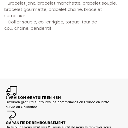
-
Bracelet jonc
,
bracelet manchette
,
bracelet souple,
bracelet gourmette, bracelet chaine
,
bracelet
semainier
-
Collier souple,
collier rigide, torque,
tour de
cou,
chaine,
pendentif
LIVRAISON GRATUITE EN 48H
Livraison gratuite sur toutes les commandes en France en lettre
suivie ou Colissimo
GARANTIE DE REMBOURSEMENT
Un bijou ne vous plait pas ? Il vous suffit de nous le renvoyer sous