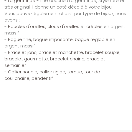
-
l'argent fripé
- fine couche d'argent fripé, style rare et
très original, il donne un coté décalé à votre bijou
Vous pouvez également choisir par type de bijoux, nous
avons :
-
Boucles d'oreilles, clous d'oreilles
et
créoles
en argent
massif
-
Bague fine, bague imposante, bague réglable
en
argent massif
-
Bracelet jonc
,
bracelet manchette
,
bracelet souple,
bracelet gourmette, bracelet chaine
,
bracelet
semainier
-
Collier souple,
collier rigide, torque,
tour de
cou,
chaine,
pendentif