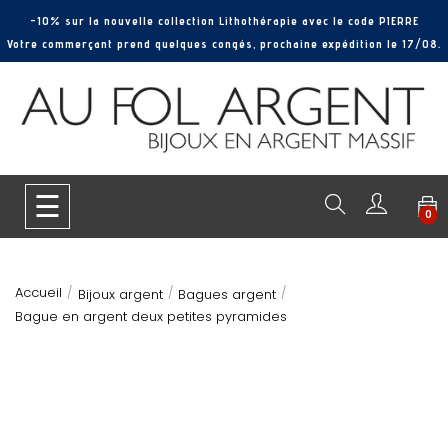
-10% sur la nouvelle collection Lithothérapie avec le code PIERRE
Votre commerçant prend quelques congés, prochaine expédition le 17/08.
Basculer
☰
0
la
navigation
Accueil
Bijoux argent
Bagues argent
Bague en argent deux petites pyramides