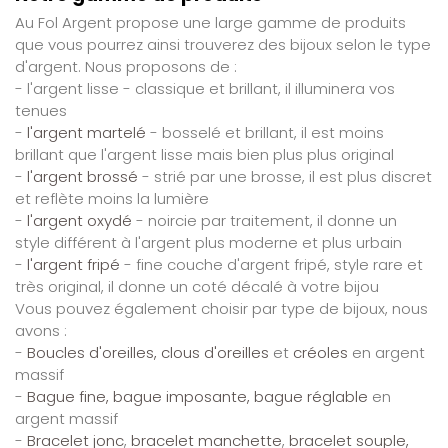
Au Fol Argent propose une large gamme de produits
que vous pourrez ainsi trouverez des bijoux selon le type
d'argent. Nous proposons de :
- l'argent lisse - classique et brillant, il illuminera vos
tenues
-
l'argent martelé
- bosselé et brillant, il est moins
brillant que l'argent lisse mais bien plus plus original
-
l'argent brossé
- strié par une brosse, il est plus discret
et reflète moins la lumière
-
l'argent oxydé
- noircie par traitement, il donne un
style différent à l'argent plus moderne et plus urbain
-
l'argent fripé
- fine couche d'argent fripé, style rare et
très original, il donne un coté décalé à votre bijou
Vous pouvez également choisir par type de bijoux, nous
avons :
-
Boucles d'oreilles, clous d'oreilles
et
créoles
en argent
massif
-
Bague fine, bague imposante, bague réglable
en
argent massif
-
Bracelet jonc
,
bracelet manchette
,
bracelet souple,