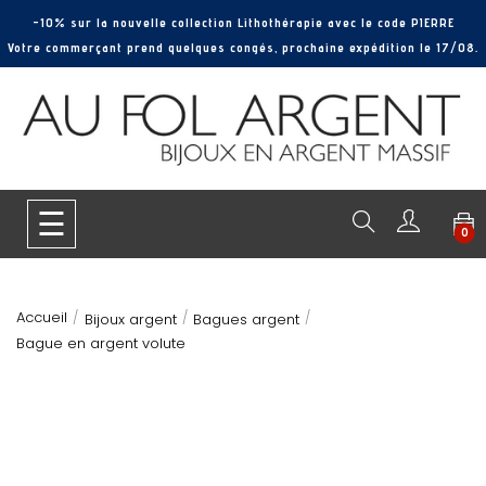
-10% sur la nouvelle collection Lithothérapie avec le code PIERRE
Votre commerçant prend quelques congés, prochaine expédition le 17/08.
Basculer
☰
0
la
navigation
Accueil
Bijoux argent
Bagues argent
Bague en argent volute